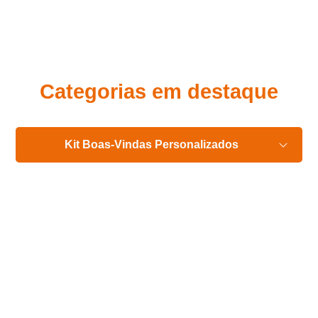
Eu concordo em receber comunicações.
A nossa empresa está comprometida a proteger e respeitar
sua privacidade, utilizaremos seus dados apenas para fins
de marketing. Você pode alterar suas preferências a
qualquer momento.
Categorias em destaque
Iniciar conversa
Kit Boas-Vindas Personalizados