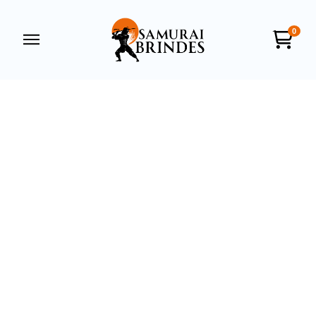
0
Samurai Brindes
online
+55