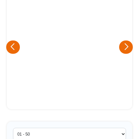
Eu concordo em receber comunicações.
A nossa empresa está comprometida a proteger e respeitar
sua privacidade, utilizaremos seus dados apenas para fins
de marketing. Você pode alterar suas preferências a
qualquer momento.
Iniciar conversa