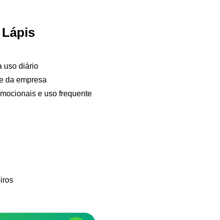
 Lápis
a uso diário
de da empresa
omocionais e uso frequente
Samurai Brindes
online
iros