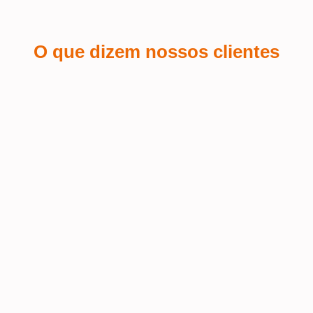
O que dizem nossos clientes
Sá Espin
 a
Fiquei encantada com o serviço de
personalização de brindes que pedi
Terra
 o
para o meu salão de beleza! A
equipe foi super atenciosa e
Fui at
conseguiu refletir a identidade da
muito 
nossa marca de forma impecável nos
Excele
 o
brindes. A qualidade do material é
prazo 
mo
excelente, e o logo ficou com um
acabamento perfeito – elegante e fiel
ao estilo do salão. Além disso, recebi