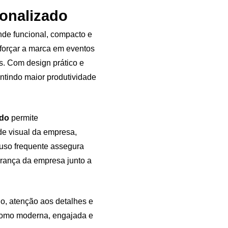
onalizado
nde funcional, compacto e
eforçar a marca em eventos
s. Com design prático e
antindo maior produtividade
ado
permite
de visual da empresa,
uso frequente assegura
brança da empresa junto a
do, atenção aos detalhes e
como moderna, engajada e