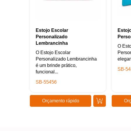
Estojo Escolar
Estoj
Personalizado
Perso
Lembrancinha
O Esto
O Estojo Escolar
Person
Personalizado Lembrancinha
elegan
é um brinde prático,
SB-54
funcional...
SB-55456
Orçamento rápido
Orç