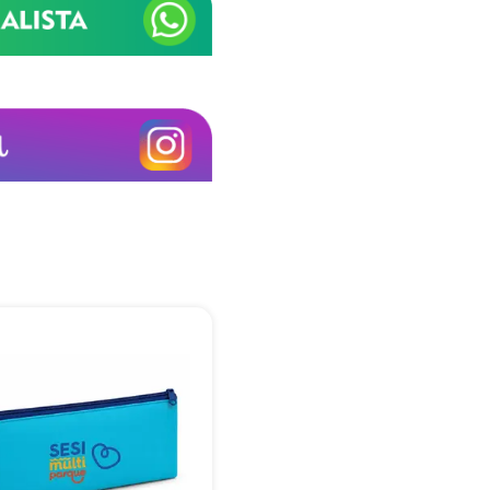
+55
Eu concordo em receber comunicações.
A nossa empresa está comprometida a proteger e respeitar sua
privacidade, utilizaremos seus dados apenas para fins de
marketing. Você pode alterar suas preferências a qualquer
momento.
Iniciar conversa