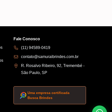
Fale Conosco
os
(11) 94589-0419
contato@samuraibrindes.com.br
os
R. Rosalvo Ribeiro, 92, Tremembé -
São Paulo, SP
Uma empresa certificada
Busca Brindes