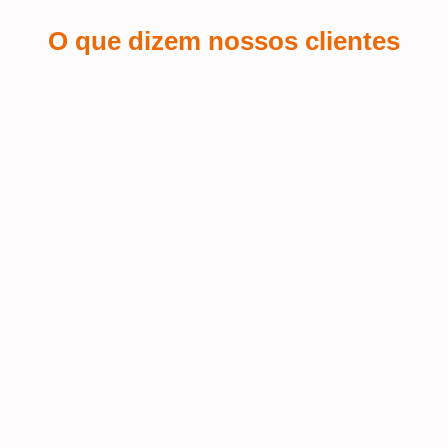
O que dizem nossos clientes
Sá Espin
 a
Fiquei encantada com o serviço de
personalização de brindes que pedi
Terra
 o
para o meu salão de beleza! A
equipe foi super atenciosa e
Fui at
conseguiu refletir a identidade da
muito 
nossa marca de forma impecável nos
Excele
 o
brindes. A qualidade do material é
prazo 
mo
excelente, e o logo ficou com um
acabamento perfeito – elegante e fiel
ao estilo do salão. Além disso, recebi