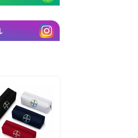
+55
Eu concordo em receber comunicações.
A nossa empresa está comprometida a proteger e respeitar sua
privacidade, utilizaremos seus dados apenas para fins de
marketing. Você pode alterar suas preferências a qualquer
momento.
Iniciar conversa