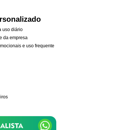
rsonalizado
a uso diário
de da empresa
omocionais e uso frequente
Samurai Brindes
online
iros