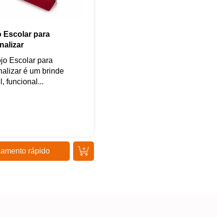
o Escolar para
nalizar
jo Escolar para
alizar é um brinde
l, funcional...
amento rápido