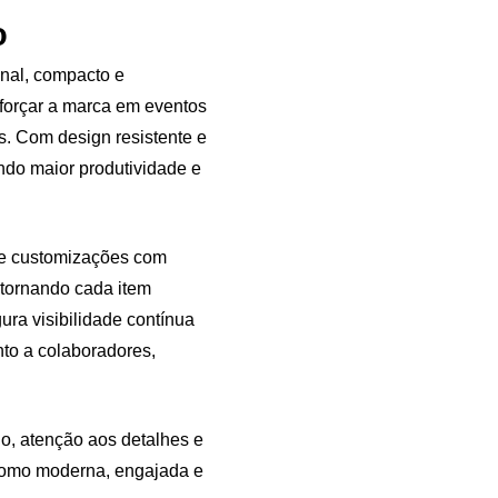
o
nal, compacto e
eforçar a marca em eventos
s. Com design resistente e
indo maior produtividade e
e customizações com
 tornando cada item
ra visibilidade contínua
nto a colaboradores,
do, atenção aos detalhes e
como moderna, engajada e