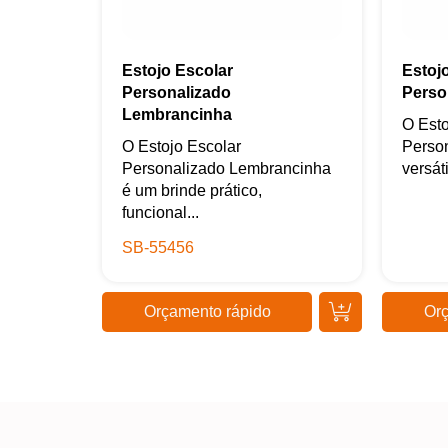
Estojo Escolar
Estoj
Personalizado
Perso
Lembrancinha
O Esto
O Estojo Escolar
Person
Personalizado Lembrancinha
versáti
é um brinde prático,
funcional...
SB-55456
Orçamento rápido
Orç