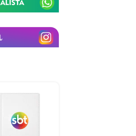
+55
Eu concordo em receber comunicações.
A nossa empresa está comprometida a proteger e respeitar sua
privacidade, utilizaremos seus dados apenas para fins de
marketing. Você pode alterar suas preferências a qualquer
momento.
Iniciar conversa