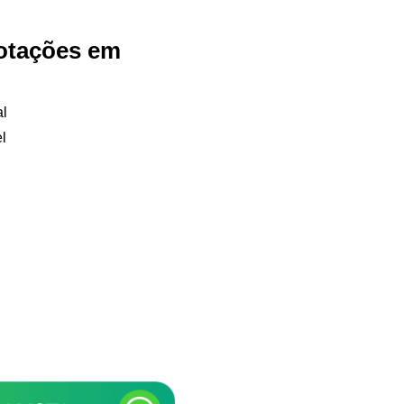
otações em
al
el
Samurai Brindes
online