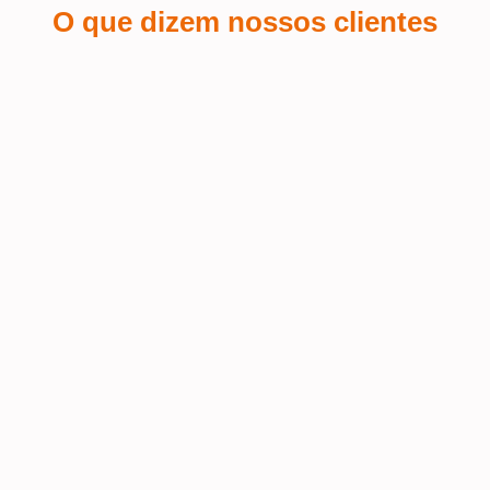
O que dizem nossos clientes
Sá Espin
 a
Fiquei encantada com o serviço de
personalização de brindes que pedi
Terra
 o
para o meu salão de beleza! A
equipe foi super atenciosa e
Fui at
conseguiu refletir a identidade da
muito 
nossa marca de forma impecável nos
Excele
 o
brindes. A qualidade do material é
prazo 
mo
excelente, e o logo ficou com um
acabamento perfeito – elegante e fiel
ao estilo do salão. Além disso, recebi