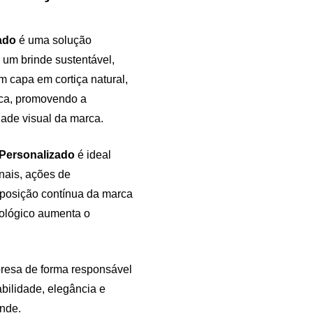
ado
é uma solução
 um brinde sustentável,
m capa em cortiça natural,
ica, promovendo a
dade visual da marca.
 Personalizado
é ideal
nais, ações de
xposição contínua da marca
cológico aumenta o
presa de forma responsável
bilidade, elegância e
inde.