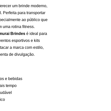
ferecer um brinde moderno,
. Perfeita para transportar
specialmente ao público que
 uma rotina fitness.
murai Brindes
é ideal para
ntos esportivos e kits
acar a marca com estilo,
menta de divulgação.
tos e bebidas
ais tempo
audável
ico
Samurai Brindes