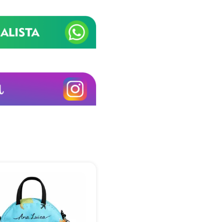
online
+55
Eu concordo em receber comunicações.
A nossa empresa está comprometida a proteger e respeitar sua
privacidade, utilizaremos seus dados apenas para fins de