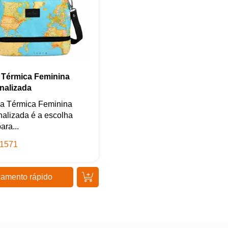
marketing. Você pode alterar suas preferências a qualquer
momento.
Iniciar conversa
 Térmica Feminina
nalizada
sa Térmica Feminina
alizada é a escolha
ara...
1571
amento rápido