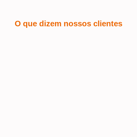
O que dizem nossos clientes
Sá Espin
 a
Fiquei encantada com o serviço de
personalização de brindes que pedi
Terra
 o
para o meu salão de beleza! A
equipe foi super atenciosa e
Fui at
conseguiu refletir a identidade da
muito 
nossa marca de forma impecável nos
Excele
 o
brindes. A qualidade do material é
prazo 
mo
excelente, e o logo ficou com um
acabamento perfeito – elegante e fiel
ao estilo do salão. Além disso, recebi