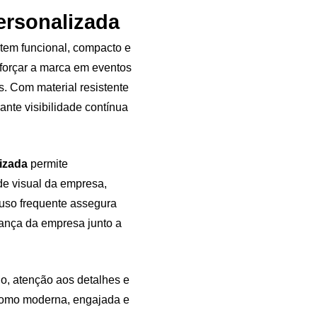
ersonalizada
tem funcional, compacto e
eforçar a marca em eventos
s. Com material resistente
rante visibilidade contínua
izada
permite
de visual da empresa,
uso frequente assegura
rança da empresa junto a
do, atenção aos detalhes e
como moderna, engajada e