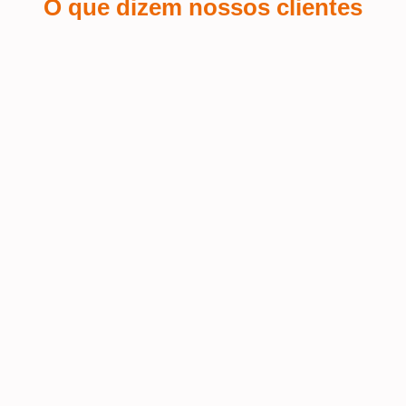
O que dizem nossos clientes
Sá Espin
 a
Fiquei encantada com o serviço de
personalização de brindes que pedi
Terra
 o
para o meu salão de beleza! A
equipe foi super atenciosa e
Fui at
conseguiu refletir a identidade da
muito 
nossa marca de forma impecável nos
Excele
 o
brindes. A qualidade do material é
prazo 
mo
excelente, e o logo ficou com um
acabamento perfeito – elegante e fiel
ao estilo do salão. Além disso, recebi