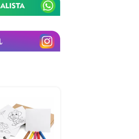
+55
Eu concordo em receber comunicações.
A nossa empresa está comprometida a proteger e respeitar sua
privacidade, utilizaremos seus dados apenas para fins de
marketing. Você pode alterar suas preferências a qualquer
momento.
Iniciar conversa