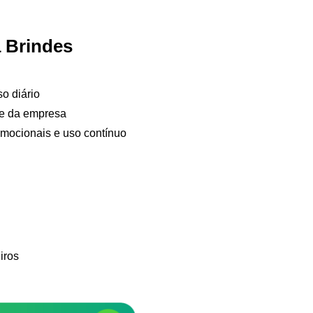
 Brindes
so diário
de da empresa
Samurai Brindes
omocionais e uso contínuo
online
iros