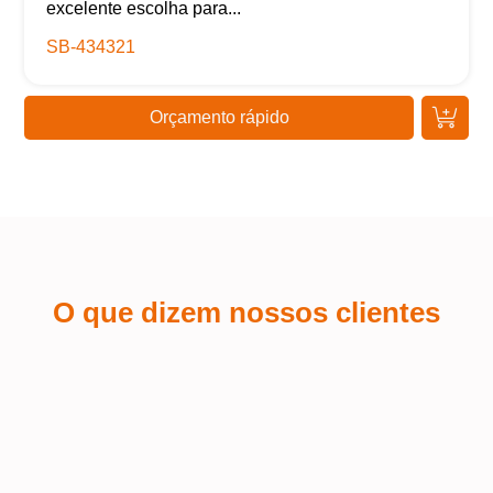
excelente escolha para...
SB-434321
Orçamento rápido
O que dizem nossos clientes
Kaue Nunes
Sá
Estou extremamente satisfeito com a
experiência que tive ao adquirir brindes
Fiq