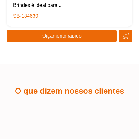
Brindes é ideal para...
SB-184639
Orçamento rápido
O que dizem nossos clientes
Kaue Nunes
Sá
Estou extremamente satisfeito com a