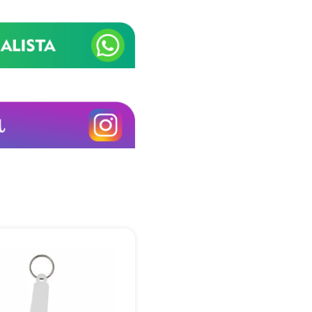
+55
Eu concordo em receber comunicações.
A nossa empresa está comprometida a proteger e respeitar sua
privacidade, utilizaremos seus dados apenas para fins de
marketing. Você pode alterar suas preferências a qualquer
momento.
Iniciar conversa