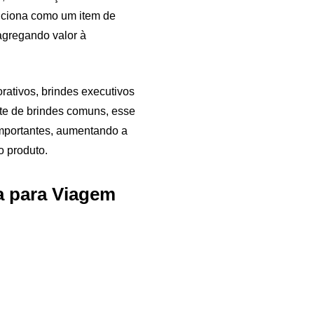
nciona como um item de
agregando valor à
rativos, brindes executivos
nte de brindes comuns, esse
importantes, aumentando a
Samurai Brindes
o produto.
online
a para Viagem