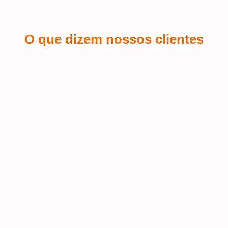
O que dizem nossos clientes
Sá Espin
 a
Fiquei encantada com o serviço de
personalização de brindes que pedi
Terra
 o
para o meu salão de beleza! A
equipe foi super atenciosa e
Fui at
conseguiu refletir a identidade da
muito 
nossa marca de forma impecável nos
Excele
 o
brindes. A qualidade do material é
prazo 
mo
excelente, e o logo ficou com um
acabamento perfeito – elegante e fiel
ao estilo do salão. Além disso, recebi