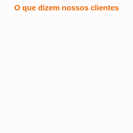
O que dizem nossos clientes
Sá Espin
 a
Fiquei encantada com o serviço de
personalização de brindes que pedi
Terra
 o
para o meu salão de beleza! A
equipe foi super atenciosa e
Fui at
conseguiu refletir a identidade da
muito 
nossa marca de forma impecável nos
Excele
 o
brindes. A qualidade do material é
prazo 
mo
excelente, e o logo ficou com um
acabamento perfeito – elegante e fiel
ao estilo do salão. Além disso, recebi