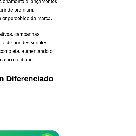
acionamento e lançamentos
 brinde premium,
alor percebido da marca.
ativos, campanhas
nte de brindes simples,
 completa, aumentando o
Samurai Brindes
ca no cotidiano.
online
m Diferenciado