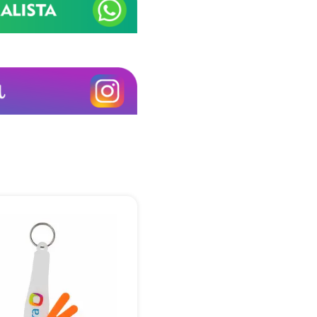
+55
Eu concordo em receber comunicações.
A nossa empresa está comprometida a proteger e respeitar sua
privacidade, utilizaremos seus dados apenas para fins de
marketing. Você pode alterar suas preferências a qualquer
momento.
Iniciar conversa