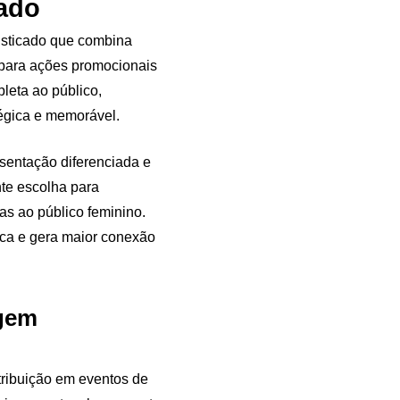
ado
isticado que combina
l para ações promocionais
leta ao público,
égica e memorável.
esentação diferenciada e
nte escolha para
as ao público feminino.
rca e gera maior conexão
agem
tribuição em eventos de