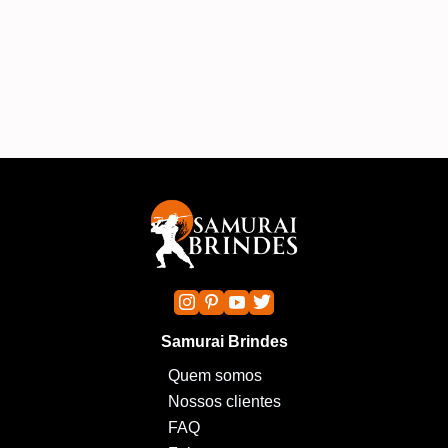
excelente, e o trabalho ficou impecável.
rec
A
Samurai Brindes
Quem somos
Nossos clientes
FAQ