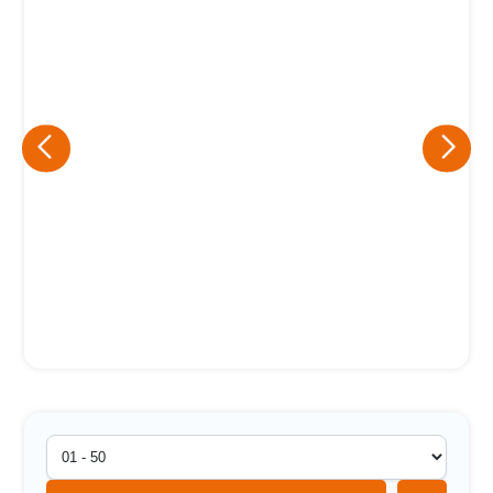
Eu concordo em receber comunicações.
A nossa empresa está comprometida a proteger e respeitar
sua privacidade, utilizaremos seus dados apenas para fins
de marketing. Você pode alterar suas preferências a
qualquer momento.
Iniciar conversa