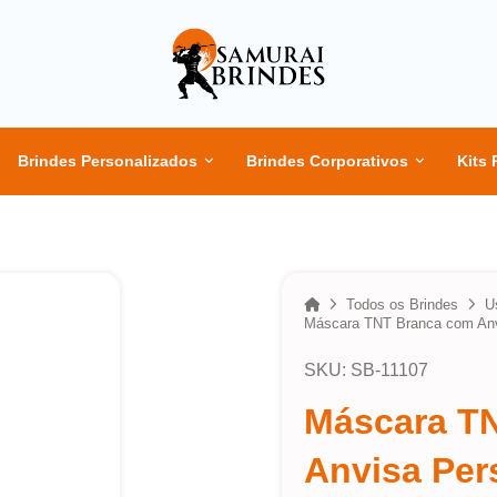
Brindes Personalizados
Brindes Corporativos
Kits 
Home
Todos os Brindes
U
Máscara TNT Branca com Anv
SKU: SB-11107
Máscara T
Anvisa Per