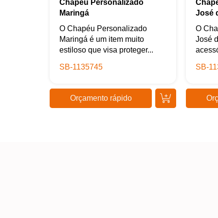
Chapéu Personalizado
Chapé
Maringá
José 
O Chapéu Personalizado
O Cha
Maringá é um item muito
José d
estiloso que visa proteger...
acessó
SB-1135745
SB-11
Orçamento rápido
Orç