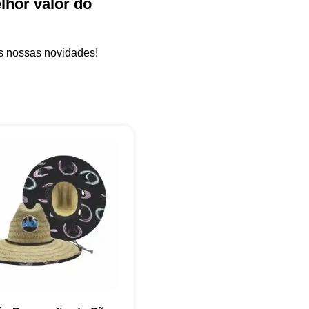
hor valor do
as nossas novidades!
+55
Eu concordo em receber comunicações.
A nossa empresa está comprometida a proteger e respeitar sua
privacidade, utilizaremos seus dados apenas para fins de
marketing. Você pode alterar suas preferências a qualquer
momento.