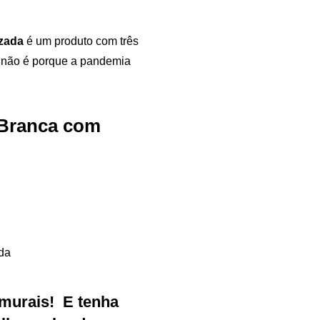
izada
é um produto com três
, não é porque a pandemia
 Branca com
Samurai Brindes
online
murais
!
E tenha