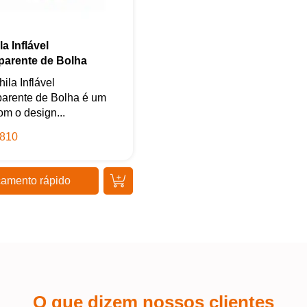
Iniciar conversa
a Inflável
parente de Bolha
ila Inflável
parente de Bolha é um
om o design...
810
amento rápido
O que dizem nossos clientes