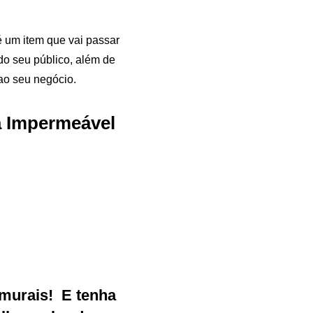
é um item que vai passar
do seu público, além de
 ao seu negócio.
a Impermeável
Samurai Brindes
online
murais
!
E tenha