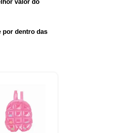
hor valor do
e por dentro das
+55
Eu concordo em receber comunicações.
A nossa empresa está comprometida a proteger e respeitar sua
privacidade, utilizaremos seus dados apenas para fins de
marketing. Você pode alterar suas preferências a qualquer
momento.