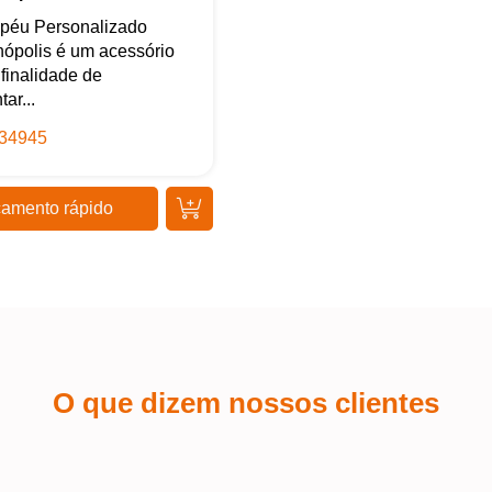
Iniciar conversa
péu Personalizado
nópolis é um acessório
finalidade de
ar...
34945
amento rápido
O que dizem nossos clientes