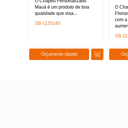
O Chapéu Personalizado
Mauá é um produto de boa
O Cha
qualidade que visa...
Floria
com a 
SB-1135145
aument
SB-11
Orçamento rápido
Orç