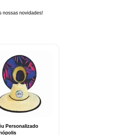
as nossas novidades!
+55
Eu concordo em receber comunicações.
A nossa empresa está comprometida a proteger e respeitar sua
privacidade, utilizaremos seus dados apenas para fins de
marketing. Você pode alterar suas preferências a qualquer
momento.
u Personalizado
anópolis