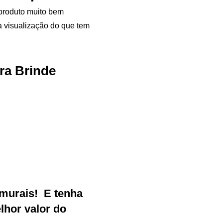
produto muito bem
 a visualização do que tem
ra Brinde
Samurai Brindes
online
murais
!
E tenha
hor valor do