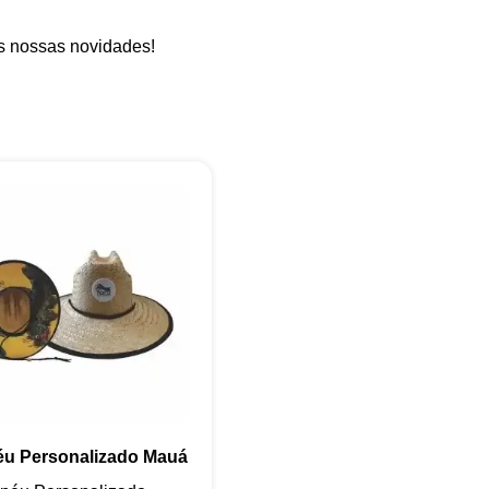
as nossas novidades!
+55
Eu concordo em receber comunicações.
A nossa empresa está comprometida a proteger e respeitar sua
privacidade, utilizaremos seus dados apenas para fins de
marketing. Você pode alterar suas preferências a qualquer
momento.
u Personalizado Mauá
Iniciar conversa