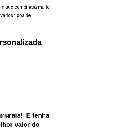
em que combinará muito
ários tipos de
rsonalizada
Samurai Brindes
online
murais
!
E tenha
hor valor do