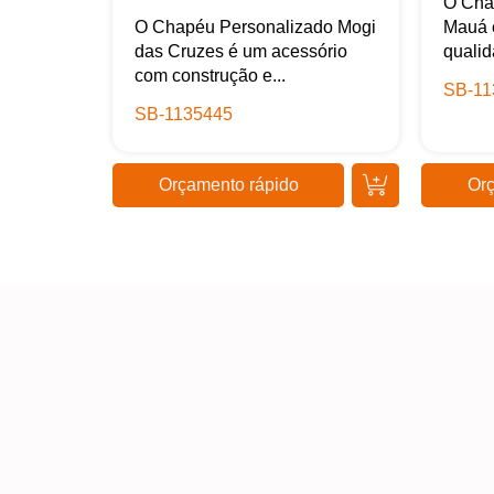
O Cha
O Chapéu Personalizado Mogi
Mauá 
das Cruzes é um acessório
qualid
com construção e...
SB-11
SB-1135445
Orçamento rápido
Orç
Kaue Nunes