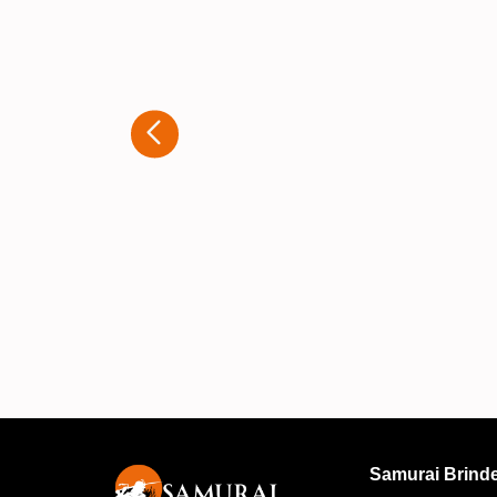
Estou extremamente satisfeito com
experiência que tive ao adquirir
brindes personalizados com a
Samurai. Desde o primeiro contato,
atendimento foi rápido e muito
atencioso. A equipe entendeu
exatamente o que eu precisava e
ofereceu diversas opções para que
produto final fosse exatamente co
eu imaginava. A qualidade dos
personalizações é excelente, e o
trabalho ficou impecável. A
Samurai Brind