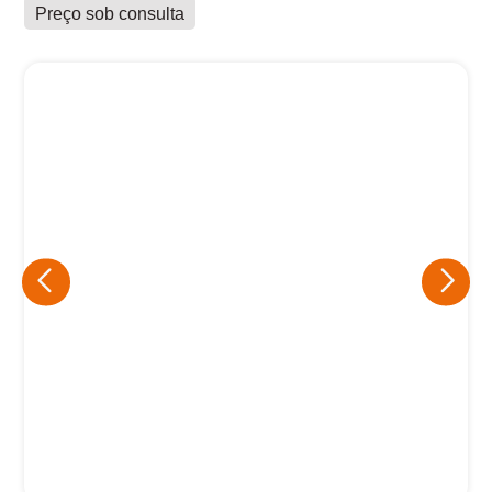
Preço sob consulta
Eu concordo em receber comunicações.
A nossa empresa está comprometida a proteger e respeitar
sua privacidade, utilizaremos seus dados apenas para fins
de marketing. Você pode alterar suas preferências a
qualquer momento.
Iniciar conversa