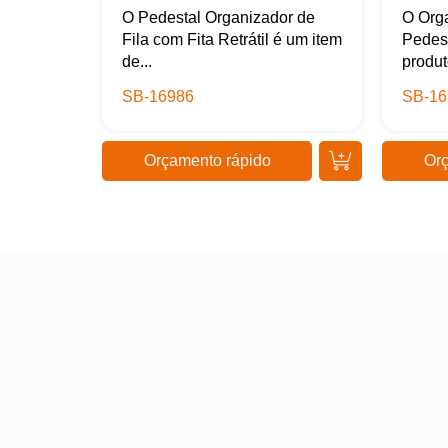
O Pedestal Organizador de
O Orga
Fila com Fita Retrátil é um item
Pedes
de...
produt
SB-16986
SB-16
Orçamento rápido
Orç
Kaue Nunes