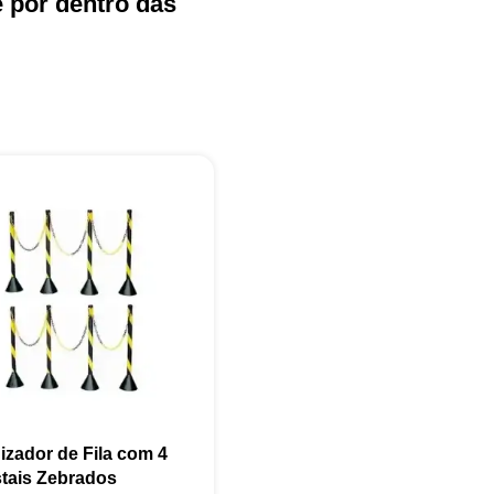
e por dentro das
+55
Eu concordo em receber comunicações.
A nossa empresa está comprometida a proteger e respeitar sua
privacidade, utilizaremos seus dados apenas para fins de
marketing. Você pode alterar suas preferências a qualquer
momento.
izador de Fila com 4
tais Zebrados
Iniciar conversa