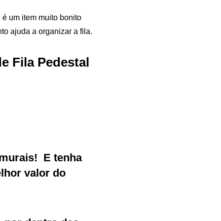
o
é um item muito bonito
o ajuda a organizar a fila.
e Fila Pedestal
murais
!
E tenha
Samurai Brindes
hor valor do
online