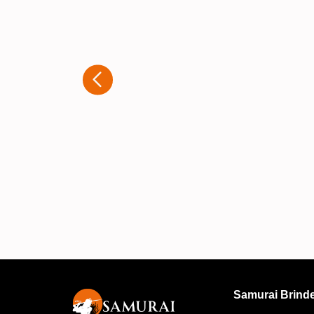
Estou extremamente satisfeito com
experiência que tive ao adquirir
brindes personalizados com a
Samurai. Desde o primeiro contato,
atendimento foi rápido e muito
atencioso. A equipe entendeu
exatamente o que eu precisava e
ofereceu diversas opções para que
produto final fosse exatamente co
eu imaginava. A qualidade dos
personalizações é excelente, e o
trabalho ficou impecável. A
Samurai Brind