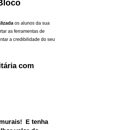
Bloco
alizada
os alunos da sua
rtar as ferramentas de
tar a credibilidade do seu
itária com
Samurai Brindes
online
murais
!
E tenha