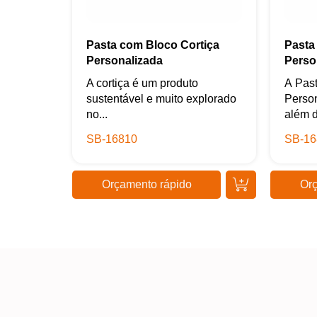
Pasta com Bloco Cortiça
Pasta
Personalizada
Perso
A cortiça é um produto
A Pas
sustentável e muito explorado
Person
no...
além d
SB-16810
SB-16
Orçamento rápido
Orç