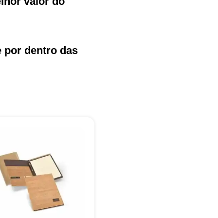
hor valor do
e por dentro das
+55
Eu concordo em receber comunicações.
A nossa empresa está comprometida a proteger e respeitar sua
privacidade, utilizaremos seus dados apenas para fins de
marketing. Você pode alterar suas preferências a qualquer
momento.