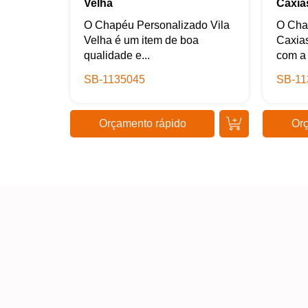
Velha
Caxia
O Chapéu Personalizado Vila
O Cha
Velha é um item de boa
Caxias
qualidade e...
com a 
SB-1135045
SB-11
Orçamento rápido
Orç