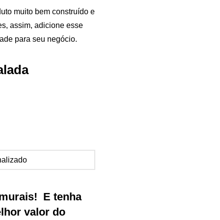
uto muito bem construído e
es, assim, adicione esse
ade para seu negócio.
alada
Samurai Brindes
online
murais
!
E tenha
hor valor do