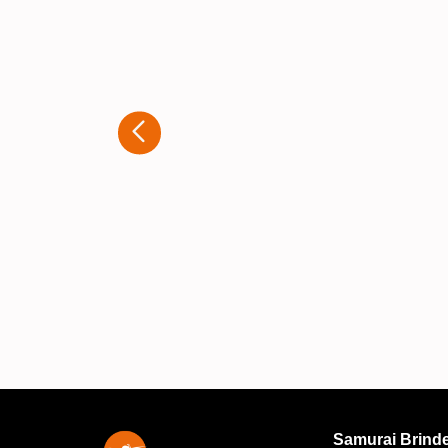
Kaue Nunes
Estou extremamente satisfeito com
experiência que tive ao adquirir
brindes personalizados com a
Samurai. Desde o primeiro contato,
atendimento foi rápido e muito
atencioso. A equipe entendeu
exatamente o que eu precisava e
ofereceu diversas opções para que
produto final fosse exatamente co
eu imaginava. A qualidade dos
personalizações é excelente, e o
trabalho ficou impecável. A
Samurai Brind