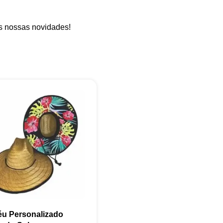
as nossas novidades!
+55
Eu concordo em receber comunicações.
A nossa empresa está comprometida a proteger e respeitar sua
privacidade, utilizaremos seus dados apenas para fins de
marketing. Você pode alterar suas preferências a qualquer
momento.
u Personalizado