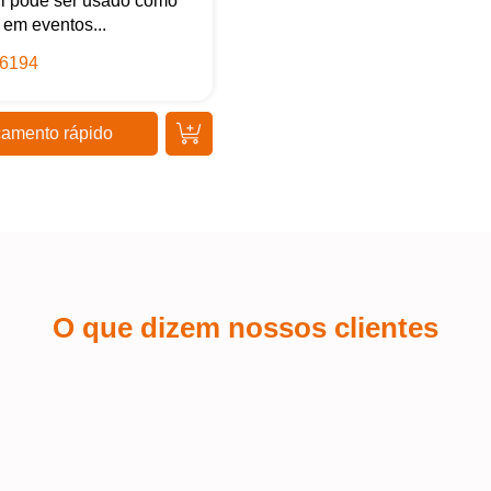
il pode ser usado como
 em eventos...
6194
amento rápido
O que dizem nossos clientes
Sá Espin
 a