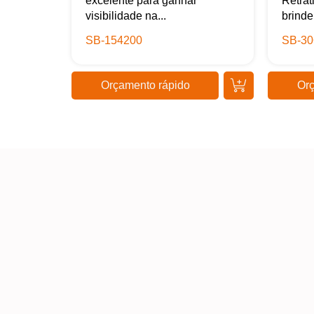
excelente para ganhar
Retrát
visibilidade na...
brinde
SB-154200
SB-30
Orçamento rápido
Orç
Kaue Nunes
Estou extremamente satisfeito com