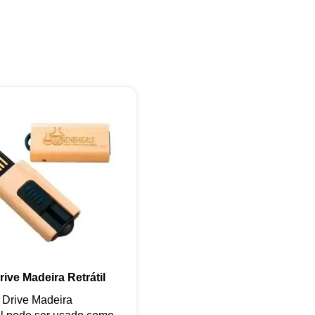
+55
Eu concordo em receber comunicações.
A nossa empresa está comprometida a proteger e respeitar sua
privacidade, utilizaremos seus dados apenas para fins de
marketing. Você pode alterar suas preferências a qualquer
momento.
ive Madeira Retrátil
Iniciar conversa
 Drive Madeira