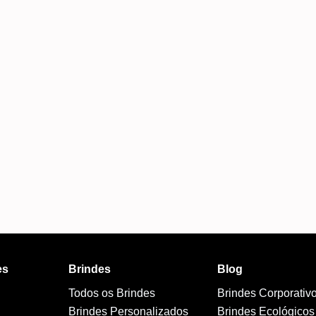
Fiquei encantada com o serviço de
personalização de brindes que pedi
Terra
 o
para o meu salão de beleza! A
equipe foi super atenciosa e
Fui at
conseguiu refletir a identidade da
muito 
nossa marca de forma impecável nos
Excele
 o
brindes. A qualidade do material é
prazo 
mo
excelente, e o logo ficou com um
acabamento perfeito – elegante e fiel
ao estilo do salão. Além disso, recebi
es
Brindes
Blog
Todos os Brindes
Brindes Corporativ
Brindes Personalizados
Brindes Ecológicos