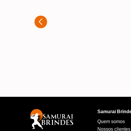
experiência que tive ao adquirir
brindes personalizados com a
Samurai. Desde o primeiro contato,
atendimento foi rápido e muito
atencioso. A equipe entendeu
exatamente o que eu precisava e
ofereceu diversas opções para que
produto final fosse exatamente co
eu imaginava. A qualidade dos
personalizações é excelente, e o
trabalho ficou impecável. A
Samurai Brind
Quem somos
Nossos clientes