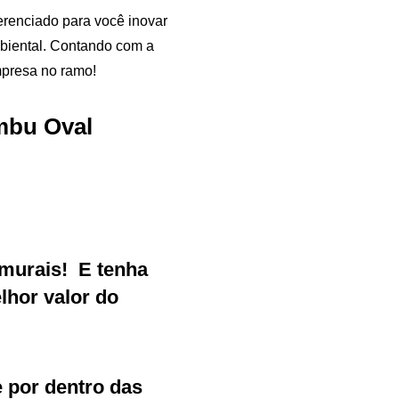
renciado para você inovar
biental. Contando com a
mpresa no ramo!
mbu Oval
murais
!
E tenha
Samurai Brindes
hor valor do
online
e por dentro das