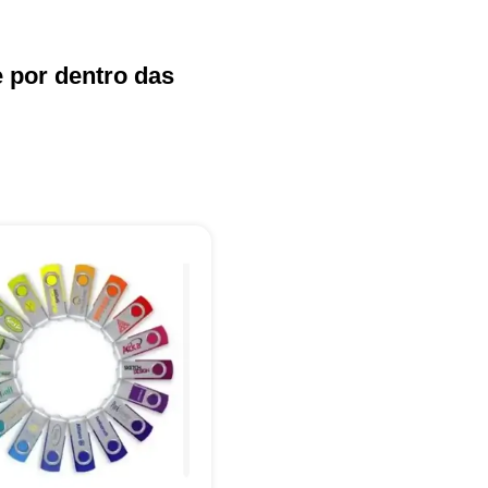
e por dentro das
+55
Eu concordo em receber comunicações.
A nossa empresa está comprometida a proteger e respeitar sua
privacidade, utilizaremos seus dados apenas para fins de
marketing. Você pode alterar suas preferências a qualquer
momento.