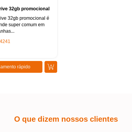
Iniciar conversa
rive 32gb promocional
ive 32gb promocional é
inde super comum em
nhas...
4241
amento rápido
O que dizem nossos clientes