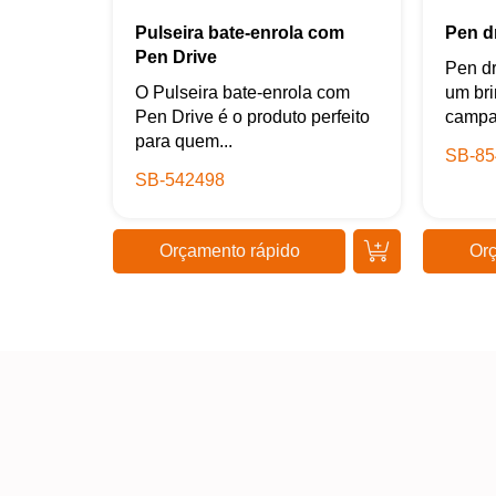
Pulseira bate-enrola com
Pen d
Pen Drive
Pen dr
O Pulseira bate-enrola com
um br
Pen Drive é o produto perfeito
campa
para quem...
SB-85
SB-542498
Orçamento rápido
Orç