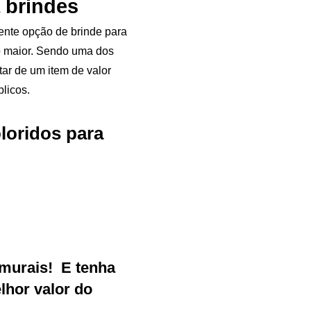
 brindes
nte opção de brinde para
o maior. Sendo uma dos
tar de um item de valor
licos.
loridos para
Samurai Brindes
murais
!
E tenha
online
hor valor do