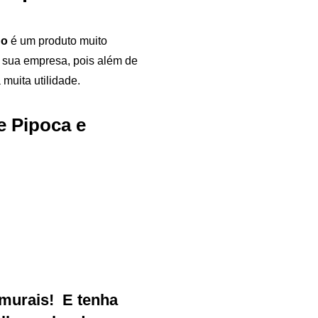
do
é um produto muito
 sua empresa, pois além de
 muita utilidade.
e Pipoca e
Samurai Brindes
online
murais
!
E tenha