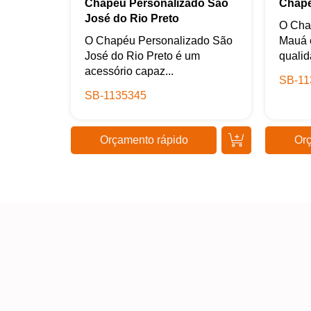
Chapéu Personalizado São
Chapé
José do Rio Preto
O Cha
O Chapéu Personalizado São
Mauá 
José do Rio Preto é um
qualid
acessório capaz...
SB-11
SB-1135345
Orçamento rápido
Orç