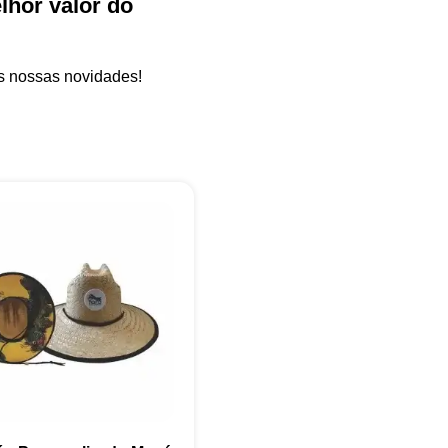
hor valor do
as nossas novidades!
+55
Eu concordo em receber comunicações.
A nossa empresa está comprometida a proteger e respeitar sua
privacidade, utilizaremos seus dados apenas para fins de
marketing. Você pode alterar suas preferências a qualquer
momento.