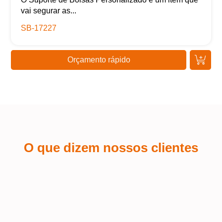
vai segurar as...
SB-17227
Orçamento rápido
O que dizem nossos clientes
Kaue Nunes
Sá
Estou extremamente satisfeito com a