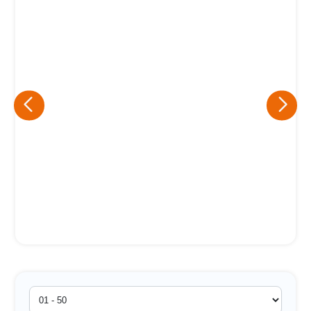
Eu concordo em receber comunicações.
A nossa empresa está comprometida a proteger e respeitar
sua privacidade, utilizaremos seus dados apenas para fins
de marketing. Você pode alterar suas preferências a
qualquer momento.
Iniciar conversa