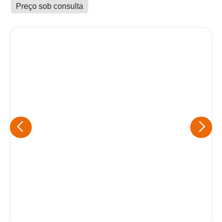
Preço sob consulta
Eu concordo em receber comunicações.
A nossa empresa está comprometida a proteger e respeitar
sua privacidade, utilizaremos seus dados apenas para fins
de marketing. Você pode alterar suas preferências a
qualquer momento.
Iniciar conversa