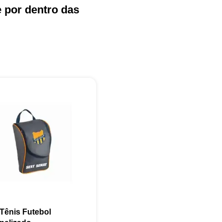
e por dentro das
+55
Eu concordo em receber comunicações.
A nossa empresa está comprometida a proteger e respeitar sua
privacidade, utilizaremos seus dados apenas para fins de
marketing. Você pode alterar suas preferências a qualquer
momento.
 Tênis Futebol