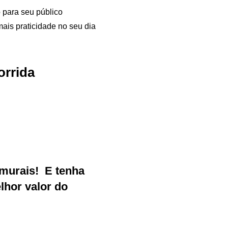
o para seu público
mais praticidade no seu dia
orrida
murais
!
E tenha
Samurai Brindes
hor valor do
online