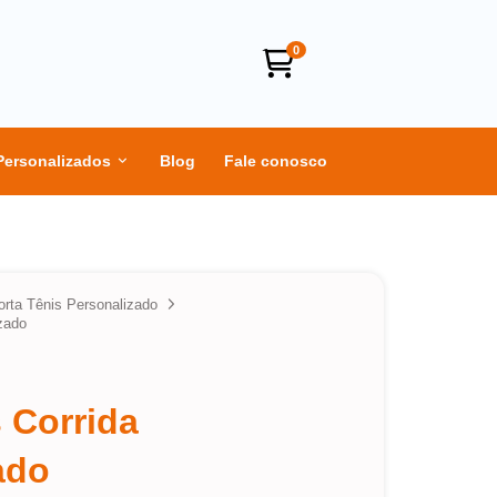
0
Personalizados
Blog
Fale conosco
orta Tênis Personalizado
zado
 Corrida
ado