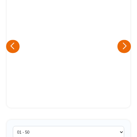
Eu concordo em receber comunicações.
A nossa empresa está comprometida a proteger e respeitar
sua privacidade, utilizaremos seus dados apenas para fins
de marketing. Você pode alterar suas preferências a
qualquer momento.
Iniciar conversa