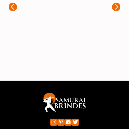
rápido e muito atencioso. A equipe
foi
entendeu exatamente o que eu
a 
precisava e ofereceu diversas opções
imp
para que o produto final fosse
mat
exatamente como eu imaginava. A
um 
qualidade dos personalizações é
fie
excelente, e o trabalho ficou impecável.
rec
A