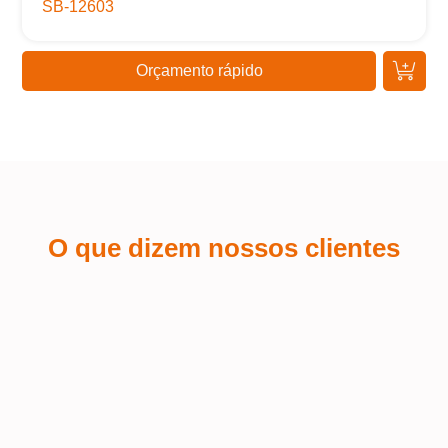
SB-12603
Orçamento rápido
O que dizem nossos clientes
Kaue Nunes
Sá
Estou extremamente satisfeito com a
experiência que tive ao adquirir brindes
Fiq
personalizados com a Samurai. Desde
per
o primeiro contato, o atendimento foi
par