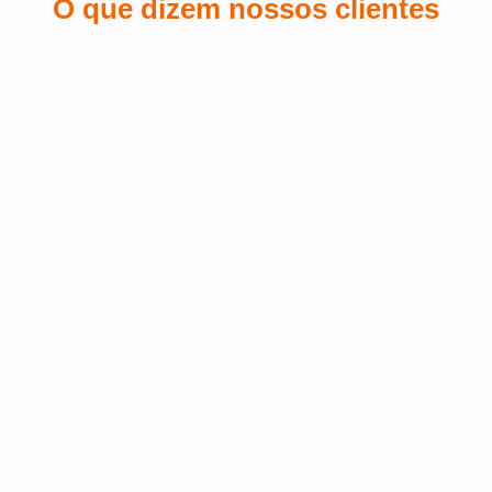
O que dizem nossos clientes
Sá Espin
 a
Fiquei encantada com o serviço de
personalização de brindes que pedi
Terra
 o
para o meu salão de beleza! A
equipe foi super atenciosa e
Fui at
conseguiu refletir a identidade da
muito 
nossa marca de forma impecável nos
Excele
 o
brindes. A qualidade do material é
prazo 
mo
excelente, e o logo ficou com um
acabamento perfeito – elegante e fiel
ao estilo do salão. Além disso, recebi