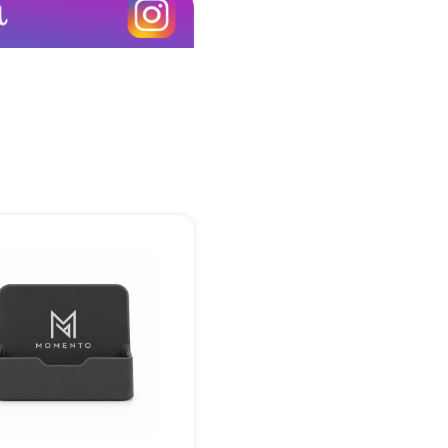
+55
Eu concordo em receber comunicações.
A nossa empresa está comprometida a proteger e respeitar sua
privacidade, utilizaremos seus dados apenas para fins de
marketing. Você pode alterar suas preferências a qualquer
momento.
Iniciar conversa