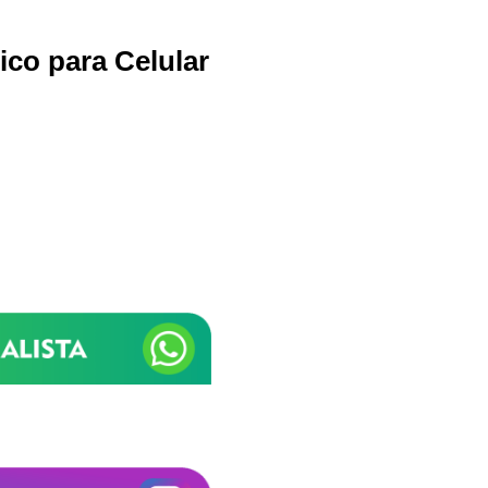
co para Celular
Samurai Brindes
online