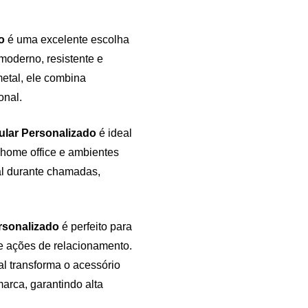
o
é uma excelente escolha
oderno, resistente e
metal, ele combina
onal.
ular Personalizado
é ideal
home office e ambientes
al durante chamadas,
rsonalizado
é perfeito para
e ações de relacionamento.
al transforma o acessório
rca, garantindo alta