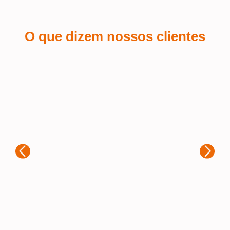
O que dizem nossos clientes
Kaue Nunes
Sá
Estou extremamente satisfeito com a
experiência que tive ao adquirir brindes
Fiq
personalizados com a Samurai. Desde
per
o primeiro contato, o atendimento foi
par
rápido e muito atencioso. A equipe
foi
entendeu exatamente o que eu
a 
precisava e ofereceu diversas opções
imp
para que o produto final fosse
mat
exatamente como eu imaginava. A
um 
qualidade dos personalizações é
fie
excelente, e o trabalho ficou impecável.
rec
A