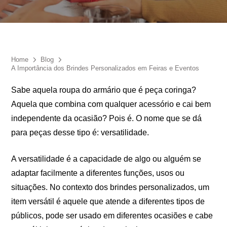
Eu concordo em receber comunicações.
A nossa empresa está comprometida a proteger e respeitar
sua privacidade, utilizaremos seus dados apenas para fins
de marketing. Você pode alterar suas preferências a
qualquer momento.
Home
Blog
A Importância dos Brindes Personalizados em Feiras e Eventos
Sabe aquela roupa do armário que é peça coringa?
Iniciar conversa
Aquela que combina com qualquer acessório e cai bem
independente da ocasião? Pois é. O nome que se dá
para peças desse tipo é: versatilidade.
A versatilidade é a capacidade de algo ou alguém se
adaptar facilmente a diferentes funções, usos ou
situações. No contexto dos brindes personalizados, um
item versátil é aquele que atende a diferentes tipos de
públicos, pode ser usado em diferentes ocasiões e cabe