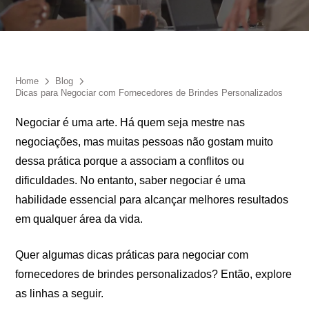
Eu concordo em receber comunicações.
A nossa empresa está comprometida a proteger e respeitar
sua privacidade, utilizaremos seus dados apenas para fins
de marketing. Você pode alterar suas preferências a
qualquer momento.
Home
Blog
Dicas para Negociar com Fornecedores de Brindes Personalizados
Negociar é uma arte. Há quem seja mestre nas
Iniciar conversa
negociações, mas muitas pessoas não gostam muito
dessa prática porque a associam a conflitos ou
dificuldades. No entanto, saber negociar é uma
habilidade essencial para alcançar melhores resultados
em qualquer área da vida.
Quer algumas dicas práticas para negociar com
fornecedores de brindes personalizados? Então, explore
as linhas a seguir.