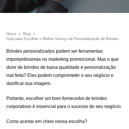
Eu concordo em receber comunicações.
A nossa empresa está comprometida a proteger e respeitar
sua privacidade, utilizaremos seus dados apenas para fins
de marketing. Você pode alterar suas preferências a
qualquer momento.
Home
Blog
Guia para Escolher o Melhor Serviço de Personalização de Brindes
Brindes personalizados podem ser ferramentas
Iniciar conversa
importantíssimas no marketing promocional. Mas o que
dizer de brindes de baixa qualidade e personalização
mal feita? Eles podem comprometer o seu negócio e
danificar sua imagem.
Portanto, escolher um bom fornecedor de brindes
corporativos é essencial para o sucesso do seu negócio.
Como acertar em cheio nessa escolha?