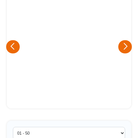
Eu concordo em receber comunicações.
A nossa empresa está comprometida a proteger e respeitar
sua privacidade, utilizaremos seus dados apenas para fins
de marketing. Você pode alterar suas preferências a
qualquer momento.
Iniciar conversa