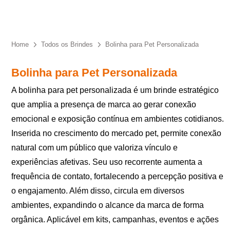
Eu concordo em receber comunicações.
A nossa empresa está comprometida a proteger e respeitar
sua privacidade, utilizaremos seus dados apenas para fins
Home
Todos os Brindes
Bolinha para Pet Personalizada
de marketing. Você pode alterar suas preferências a
qualquer momento.
Bolinha para Pet Personalizada
A bolinha para pet personalizada é um brinde estratégico
Iniciar conversa
que amplia a presença de marca ao gerar conexão
emocional e exposição contínua em ambientes cotidianos.
Inserida no crescimento do mercado pet, permite conexão
natural com um público que valoriza vínculo e
experiências afetivas. Seu uso recorrente aumenta a
frequência de contato, fortalecendo a percepção positiva e
o engajamento. Além disso, circula em diversos
ambientes, expandindo o alcance da marca de forma
orgânica. Aplicável em kits, campanhas, eventos e ações