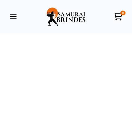
0
Samurai Brindes
online
+55