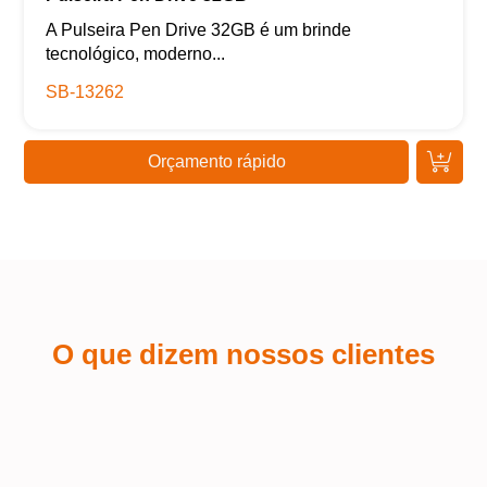
A Pulseira Pen Drive 32GB é um brinde
tecnológico, moderno...
SB-13262
Orçamento rápido
O que dizem nossos clientes
Kaue Nunes
Sá