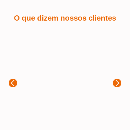
O que dizem nossos clientes
Kaue Nunes
Sá
Estou extremamente satisfeito com a
experiência que tive ao adquirir brindes
Fiq
personalizados com a Samurai. Desde
per
o primeiro contato, o atendimento foi
par
rápido e muito atencioso. A equipe
foi
entendeu exatamente o que eu
a 
precisava e ofereceu diversas opções
imp
para que o produto final fosse
mat
exatamente como eu imaginava. A
um 
qualidade dos personalizações é
fie
excelente, e o trabalho ficou impecável.
rec
A