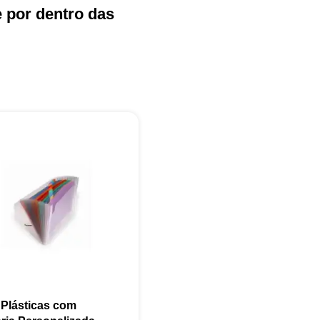
e por dentro das
+55
Eu concordo em receber comunicações.
A nossa empresa está comprometida a proteger e respeitar sua
privacidade, utilizaremos seus dados apenas para fins de
marketing. Você pode alterar suas preferências a qualquer
momento.
 Plásticas com