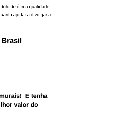
duto de ótima qualidade
uanto ajudar a divulgar a
 Brasil
murais
!
E tenha
Samurai Brindes
hor valor do
online