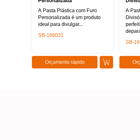
Personalizada
Divis
A Pasta Plástica com Furo
A Past
Personalizada é um produto
Divisó
ideal para divulgar...
perfei
depara
SB-166031
SB-16
Orçamento rápido
Orç