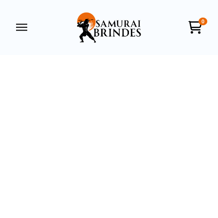
0
Samurai Brindes
online
+55