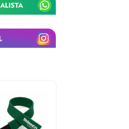
+55
Eu concordo em receber comunicações.
A nossa empresa está comprometida a proteger e respeitar sua
privacidade, utilizaremos seus dados apenas para fins de
marketing. Você pode alterar suas preferências a qualquer
momento.
Iniciar conversa