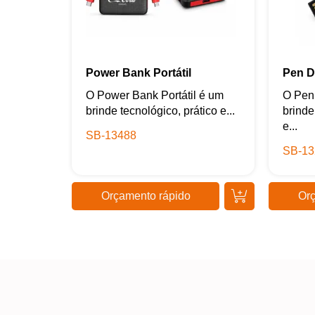
Power Bank Portátil
Pen D
O Power Bank Portátil é um
O Pen 
brinde tecnológico, prático e...
brinde
e...
SB-13488
SB-13
Orçamento rápido
Orç