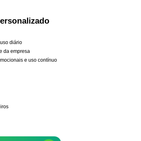
ersonalizado
 uso diário
de da empresa
Samurai Brindes
omocionais e uso contínuo
online
iros