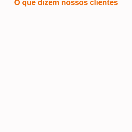
O que dizem nossos clientes
Sá Espin
 a
Fiquei encantada com o serviço de
personalização de brindes que pedi
Terra
 o
para o meu salão de beleza! A
equipe foi super atenciosa e
Fui at
conseguiu refletir a identidade da
muito 
nossa marca de forma impecável nos
Excele
 o
brindes. A qualidade do material é
prazo 
mo
excelente, e o logo ficou com um
acabamento perfeito – elegante e fiel
ao estilo do salão. Além disso, recebi