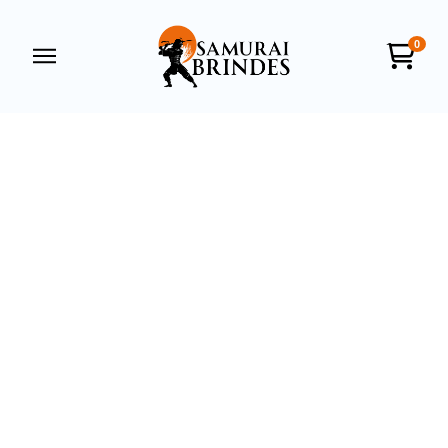
0
Samurai Brindes
online
+55