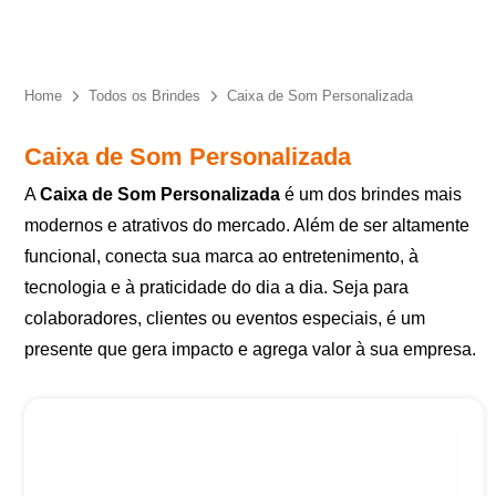
Eu concordo em receber comunicações.
A nossa empresa está comprometida a proteger e respeitar
sua privacidade, utilizaremos seus dados apenas para fins
Home
Todos os Brindes
Caixa de Som Personalizada
de marketing. Você pode alterar suas preferências a
qualquer momento.
Caixa de Som Personalizada
A
Caixa de Som Personalizada
é um dos brindes mais
Iniciar conversa
modernos e atrativos do mercado. Além de ser altamente
funcional, conecta sua marca ao entretenimento, à
tecnologia e à praticidade do dia a dia. Seja para
colaboradores, clientes ou eventos especiais, é um
presente que gera impacto e agrega valor à sua empresa.