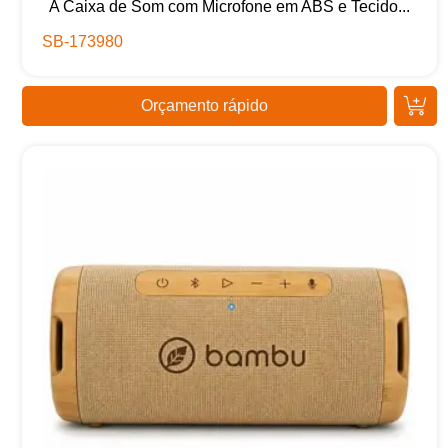
A Caixa de Som com Microfone em ABS e Tecido...
SB-173980
Orçamento rápido