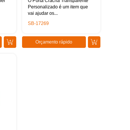
ler
O Porta Crachá Transparente
Personalizado é um item que
vai ajudar os...
SB-17269
Orçamento rápido