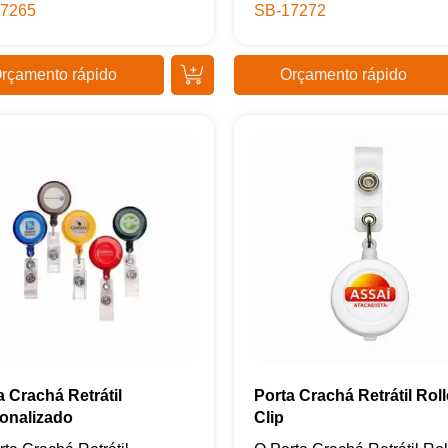
7265
SB-17272
rçamento rápido
Orçamento rápido
Samurai Brindes
online
a Crachá Retrátil
Porta Crachá Retrátil Roll
onalizado
Clip