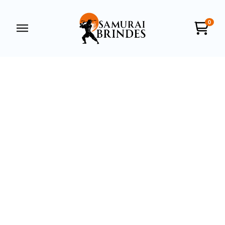
0
Samurai Brindes
online
+55