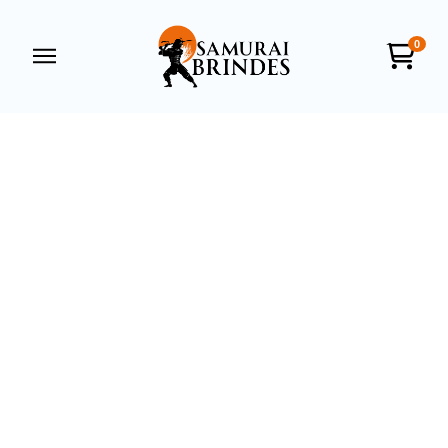
0
Samurai Brindes
online
+55