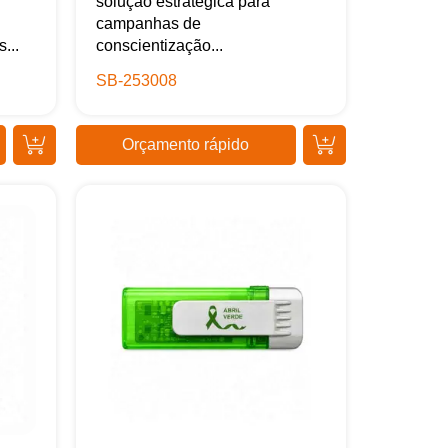
solução estratégica para
campanhas de
...
conscientização...
SB-253008
Orçamento rápido