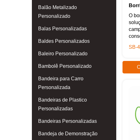
Borr
Balão Metalizado
O bor
Personalizado
solu
Balas Personalizadas
camp
consc
Baldes Personalizados
SB-4
Baleiro Personalizado
Bambolê Personalizado
O
Bandeira para Carro
Personalizada
Bandeiras de Plastico
Personalizadas
Bandeiras Personalizadas
Bandeja de Demonstração