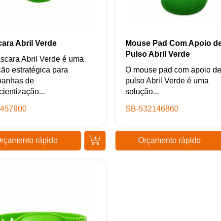
+55
ara Abril Verde
Mouse Pad Com Apoio d
Pulso Abril Verde
scara Abril Verde é uma
Eu concordo em receber comunicações.
ção estratégica para
O mouse pad com apoio d
anhas de
pulso Abril Verde é uma
A nossa empresa está comprometida a proteger e respeitar sua
privacidade, utilizaremos seus dados apenas para fins de
ientização...
solução...
marketing. Você pode alterar suas preferências a qualquer
momento.
457900
SB-532146860
Iniciar conversa
rçamento rápido
Orçamento rápido