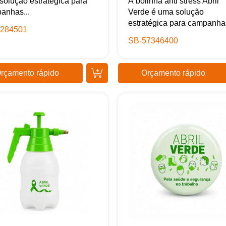
solução estratégica para
A bolinha anti stress Abril
anhas...
Verde é uma solução
estratégica para campanhas
284501
SB-57346400
rçamento rápido
Orçamento rápido