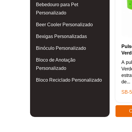
Bebedouro para Pet
Personalizado
Beer Cooler Personalizado
Bexigas Personalizadas
Puls
Binóculo Personalizado
Verd
Bloco de Anotação
A pu
Personalizado
Verd
estr
Bloco Reciclado Personalizado
de...
Blusa Personalizada
SB-5
Body para Bebê Personalizado
O
Boia Personalizada
Bola de Golf Personalizada