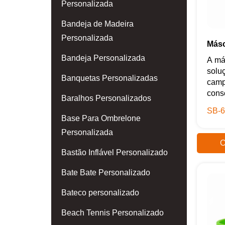
Personalizada
Bandeja de Madeira
Personalizada
Másc
Bandeja Personalizada
A má
solu
Banquetas Personalizadas
camp
consc
Baralhos Personalizados
SB-6
Base Para Ombrelone
Personalizada
O
Bastão Inflável Personalizado
Bate Bate Personalizado
Bateco personalizado
Beach Tennis Personalizado