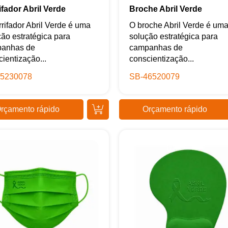
ifador Abril Verde
Broche Abril Verde
rifador Abril Verde é uma
O broche Abril Verde é um
ção estratégica para
solução estratégica para
anhas de
campanhas de
ientização...
conscientização...
5230078
SB-46520079
Samurai Brindes
online
rçamento rápido
Orçamento rápido