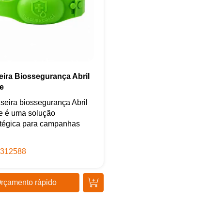
eira Biossegurança Abril
e
lseira biossegurança Abril
e é uma solução
atégica para campanhas
312588
rçamento rápido