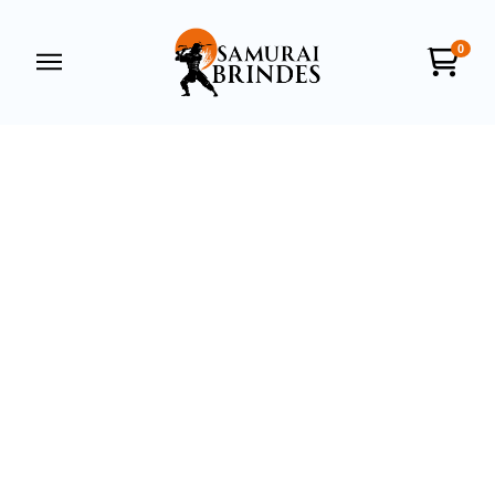
0
Samurai Brindes
online
+55