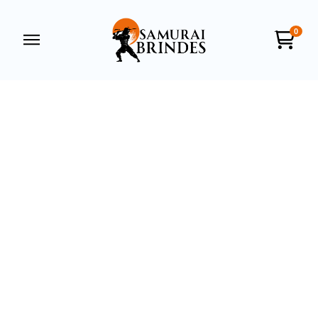
0
Samurai Brindes
online
+55