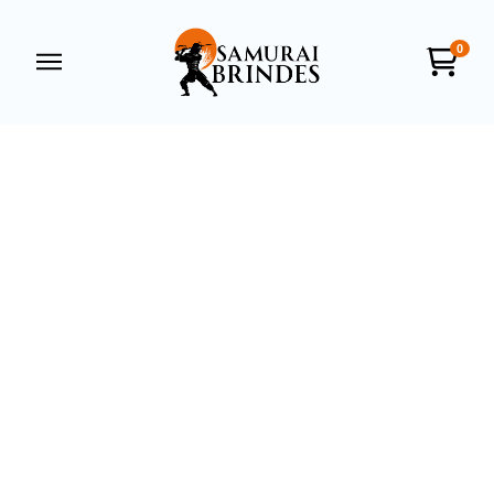
0
Samurai Brindes
online
+55