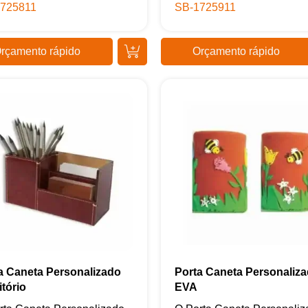
725811
SB-1725911
rçamento rápido
Orçamento rápido
Samurai Brindes
online
a Caneta Personalizado
Porta Caneta Personaliz
itório
EVA