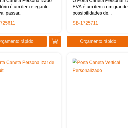
rta Caneta Personalizado
O Porta Caneta Personaliz
+55
tório é um item elegante
EVA é um item com grande
ai passar...
possibilidades de...
725611
SB-1725711
Eu concordo em receber comunicações.
rçamento rápido
Orçamento rápido
A nossa empresa está comprometida a proteger e respeitar sua
privacidade, utilizaremos seus dados apenas para fins de
marketing. Você pode alterar suas preferências a qualquer
momento.
Iniciar conversa