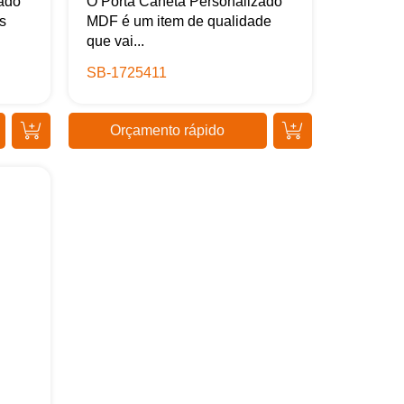
ado
O Porta Caneta Personalizado
s
MDF é um item de qualidade
que vai...
SB-1725411
Orçamento rápido