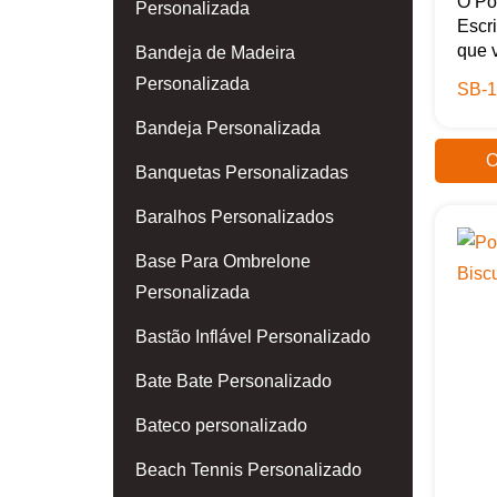
O Po
Personalizada
Escri
que v
Bandeja de Madeira
Personalizada
SB-1
Bandeja Personalizada
O
Banquetas Personalizadas
Baralhos Personalizados
Base Para Ombrelone
Personalizada
Bastão Inflável Personalizado
Bate Bate Personalizado
Bateco personalizado
Beach Tennis Personalizado