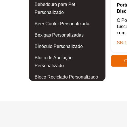
Bebedouro para Pet
Port
Bisc
Personalizado
O Po
Beer Cooler Personalizado
Biscu
com..
Bexigas Personalizadas
SB-1
Binóculo Personalizado
Bloco de Anotação
O
Personalizado
Bloco Reciclado Personalizado
Blusa Personalizada
Body para Bebê Personalizado
Boia Personalizada
Bola de Golf Personalizada